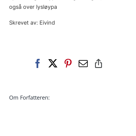
også over lysløypa
Skrevet av: Eivind
Facebook
X
Pinterest
E-
Copy
post
Link
Om Forfatteren: