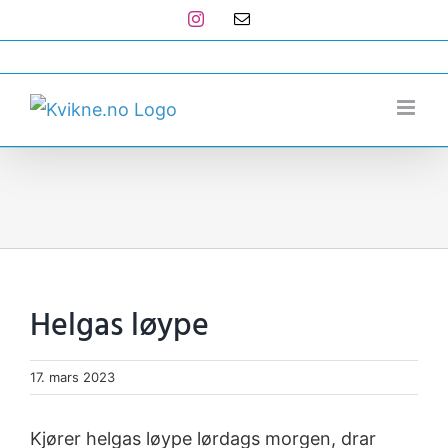
Skip
Instagram
E-
post
to
post@kvikne.no
content
Helgas løype
17. mars 2023
Kjører helgas løype lørdags morgen, drar