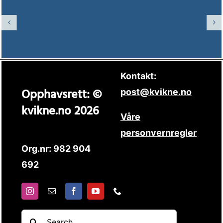
Kontakt:
Opphavsrett: ©
post@kvikne.no
kvikne.no 2026
Våre
personvernregler
Org.nr: 982 904
692
Søk