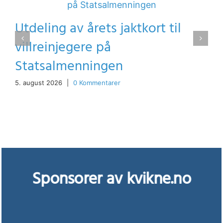
Utdeling av årets jaktkort til
villreinjegere på
Statsalmenningen
5. august 2026
|
0 Kommentarer
Sponsorer av kvikne.no