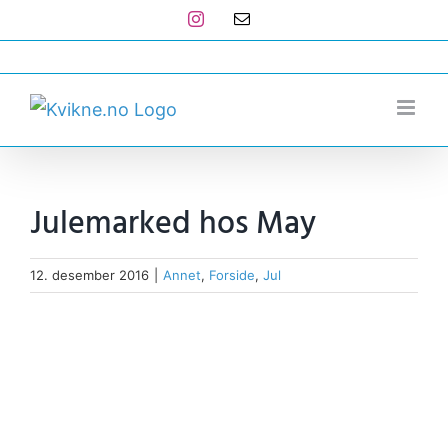
Skip
Instagram
E-
post
to
post@kvikne.no
content
Julemarked hos May
12. desember 2016
|
Annet
,
Forside
,
Jul
View
Larger
Image