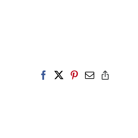
Facebook
X
Pinterest
E-
Copy
post
Link