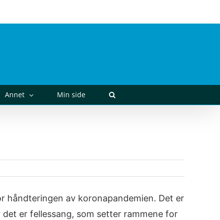
post@kvikne.no
Annet
Min side
or håndteringen av koronapandemien. Det er
 det er fellessang, som setter rammene for