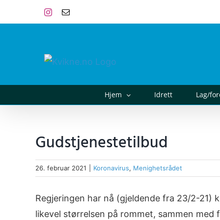
Skip
Instagram
E-
post
to
content
Hjem
Idrett
Lag/fo
Gudstjenestetilbud
26. februar 2021
|
Koronavirus
,
Menighetsrådet
Regjeringen har nå (gjeldende fra 23/2-21)
likevel størrelsen på rommet, sammen med fo