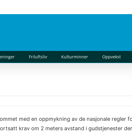
reninger
Friluftsliv
Kulturminner
Oppvekst
 kommet med en oppmykning av de nasjonale regler f
rtsatt krav om 2 meters avstand i gudstjenester der