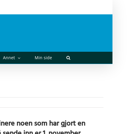
post@kvikne.no
Annet
Min side
nere noen som har gjort en