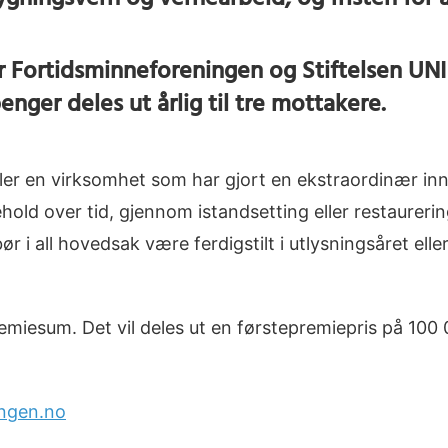
gningsvern og vernearbeid, og fristen for 
 Fortidsminneforeningen og Stiftelsen UNI 
penger deles ut årlig til tre mottakere.
r eller en virksomhet som har gjort en ekstraordinær 
ld over tid, gjennom istandsetting eller restaurering
 i all hovedsak være ferdigstilt i utlysningsåret elle
remiesum. Det vil deles ut en førstepremiepris på 100
ingen.no