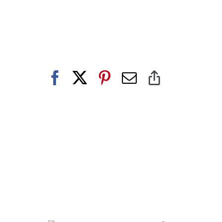
Facebook
X
Pinterest
E-
Copy
post
Link