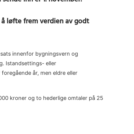
å sende inn er 1. november.
å løfte frem verdien av godt
innsats innenfor bygningsvern og
. Istandsettings- eller
r foregående år, men eldre eller
 000 kroner og to hederlige omtaler på 25