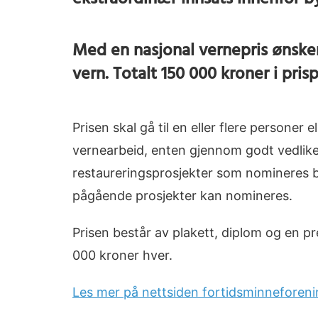
ekstraordinær innsats innenfor by
Med en nasjonal vernepris ønsker
vern. Totalt 150 000 kroner i pris
Prisen skal gå til en eller flere persone
vernearbeid, enten gjennom godt vedlikeho
restaureringsprosjekter som nomineres bør
pågående prosjekter kan nomineres.
Prisen består av plakett, diplom og en p
000 kroner hver.
Les mer på nettsiden fortidsminneforen