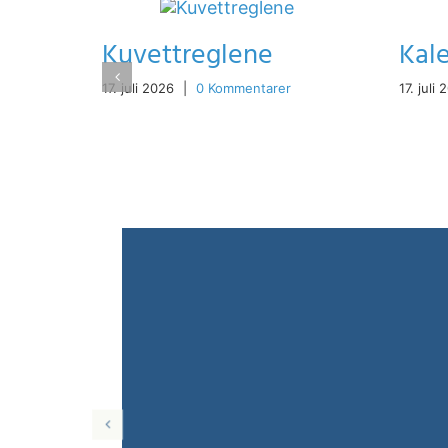
Kuvettreglene
Kal
17. juli 2026
|
0 Kommentarer
17. juli