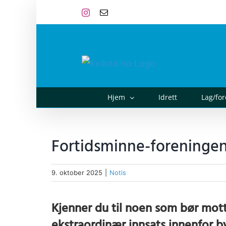
Skip
Instagram
E-
post
to
content
Hjem
Idrett
Lag/fo
Fortidsminne-foreningen
9. oktober 2025
|
Notis
Kjenner du til noen som bør mot