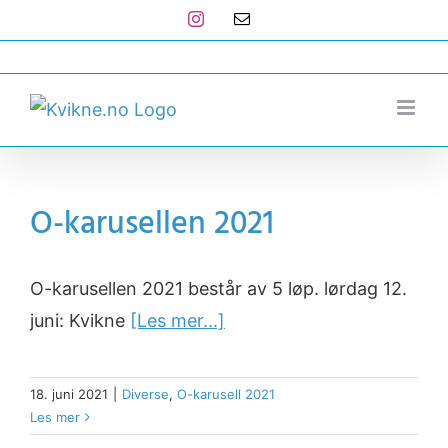
Skip
Instagram
E-
post
to
post@kvikne.no
content
O-karusellen 2021
O-karusellen 2021 består av 5 løp. lørdag 12.
juni: Kvikne
[Les mer...]
18. juni 2021
|
Diverse
,
O-karusell 2021
Les mer