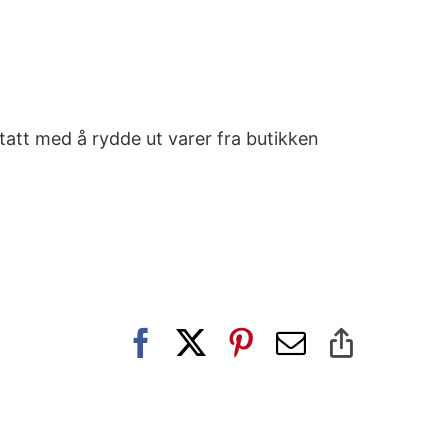
ptatt med å rydde ut varer fra butikken
Facebook
X
Pinterest
E-
Copy
post
Link