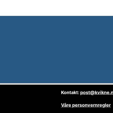
Kontakt:
post@kvikne.
Våre personvernregler