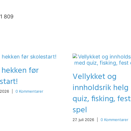
61 809
 hekken før
Vellykket og
start!
innholdsrik hel
 2026
|
0 Kommentarer
quiz, fisking, fes
spel
27. juli 2026
|
0 Kommentarer