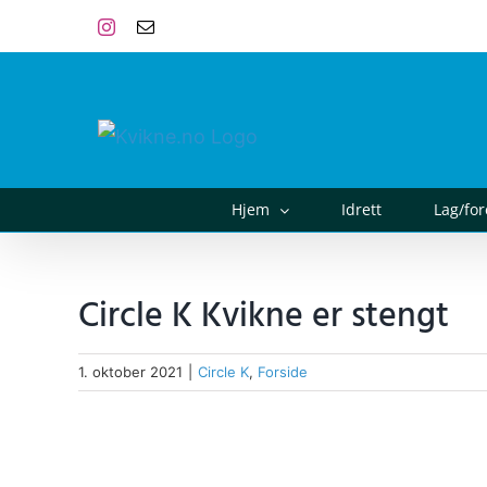
Skip
Instagram
E-
post
to
content
Hjem
Idrett
Lag/fo
Circle K Kvikne er stengt
1. oktober 2021
|
Circle K
,
Forside
View
Larger