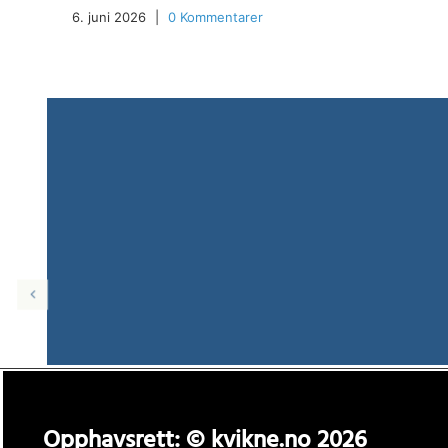
6. juni 2026
|
0 Kommentarer
Opphavsrett: © kvikne.no 2026