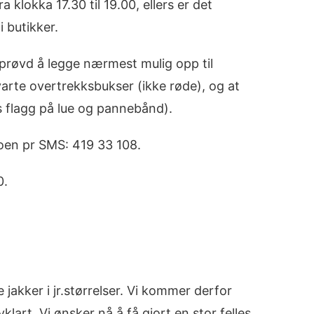
 klokka 17.30 til 19.00, ellers er det
 butikker.
 prøvd å legge nærmest mulig opp til
svarte overtrekksbukser (ikke røde), og at
s flagg på lue og pannebånd).
moen pr SMS: 419 33 108.
0.
jakker i jr.størrelser. Vi kommer derfor
lart. Vi ønsker nå å få gjort en stor felles