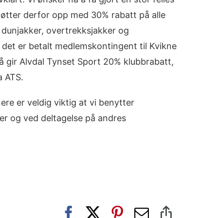
 støtter derfor opp med 30% rabatt på alle
å dunjakker, overtrekksjakker og
t det er betalt medlemskontingent til Kvikne
så gir Alvdal Tynset Sport 20% klubbrabatt,
a ATS.
e er veldig viktig at vi benytter
r og ved deltagelse på andres
Facebook
X
Pinterest
E-
Copy