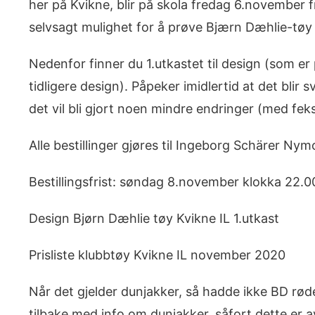
her på Kvikne, blir på skola fredag 6.november fra
selvsagt mulighet for å prøve Bjærn Dæhlie-tøy i
Nedenfor finner du 1.utkastet til design (som er
tidligere design). Påpeker imidlertid at det blir 
det vil bli gjort noen mindre endringer (med fek
Alle bestillinger gjøres til Ingeborg Schärer Ny
Bestillingsfrist: søndag 8.november klokka 22.0
Design Bjørn Dæhlie tøy Kvikne IL 1.utkast
Prisliste klubbtøy Kvikne IL november 2020
Når det gjelder dunjakker, så hadde ikke BD røde 
tilbake med info om dunjakker, såfort dette er avk