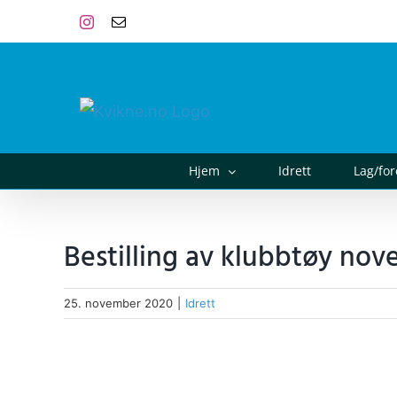
Skip
Instagram
E-
post
to
content
Hjem
Idrett
Lag/fo
Bestilling av klubbtøy no
25. november 2020
|
Idrett