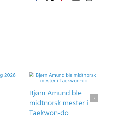
post
Link
Bjørn Amund ble
midtnorsk mester i
Taekwon-do