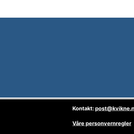
Kontakt:
post@kvikne.
Våre personvernregler