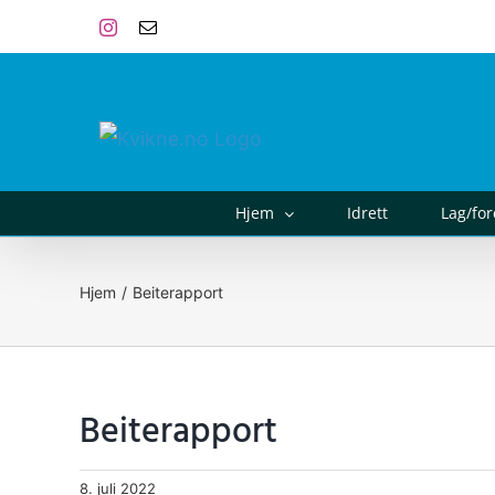
Skip
Instagram
E-
post
to
content
Hjem
Idrett
Lag/fo
Hjem
Beiterapport
Beiterapport
8. juli 2022