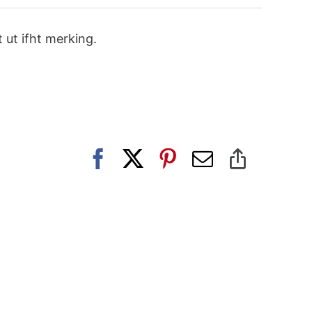
t ut ifht merking.
Facebook
X
Pinterest
E-
Copy
post
Link