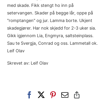
med skade. Fikk stengt ho inn på
setervangen. Skader på begge lår, oppe på
"romptangen" og jur. Lamma borte. Ukjent
skadegjører. Har nok skjedd for 2-3 uker sia.
Gikk igjennom Lia, Engmyra, saltsteinplass.
Sau te Svergja, Conrad og oss. Lammetall ok.
Leif Olav
Skrevet av: Leif Olav
Facebook
X
Pinterest
E-
Copy
post
Link