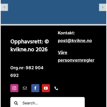
Kontakt:
Opphavsrett: ©
post@kvikne.no
kvikne.no 2026
Våre
personvernregler
Org.nr: 982 904
692
Søk