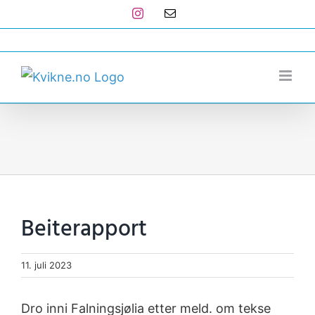
Skip
Instagram
E-
post
to
post@kvikne.no
content
Beiterapport
11. juli 2023
Dro inni Falningsjølia etter meld. om tekse