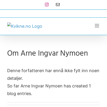
Skip
Instagram
E-
post
to
post@kvikne.no
content
Om
Arne Ingvar Nymoen
Denne forfatteren har ennå ikke fylt inn noen
detaljer.
So far Arne Ingvar Nymoen has created 1
blog entries.