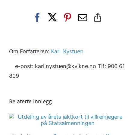
Facebook
X
Pinterest
E-
Copy
post
Link
Om Forfatteren:
Kari Nystuen
e-post: kari.nystuen@kvikne.no Tlf: 906 61
809
Relaterte innlegg