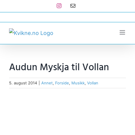
Skip
Instagram
E-
post
to
post@kvikne.no
content
Audun Myskja til Vollan
5. august 2014
|
Annet
,
Forside
,
Musikk
,
Vollan
View
Larger
Image