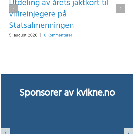
Utdeling av årets jaktkort til
villreinjegere på
Statsalmenningen
5. august 2026
|
0 Kommentarer
Sponsorer av kvikne.no