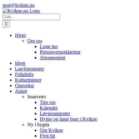
Skip
Instagram
E-
post@kvikne.no
to
post
content
Søk
etter:
Hjem
Om oss
Logg inn
Personvernerklæring
Abonnement
Idrett
Lag/foreninger
Friluftsliv
Kulturminner
Oppvekst
Annet
Snarveier
Tips oss
Kalender
Løyperapporter
Hytter og åpne buer i Kvikne
Ny i bygda
Om Kvikne
Flytt hit