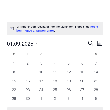
Arrangementer
Vi finner ingen resultater i denne visningen. Hopp til de
neste
Merknad
kommende arrangementer
.
01.09.2025
Arrangem
Arra
Søk
Måned
View
Search
Velg
Navig
Kalender
dato.
M
MANDAG
T
TIRSDAG
O
ONSDAG
T
TORSDAG
F
FREDAG
L
LØRDAG
S
SØNDAG
and
for
Views
0
0
0
0
0
0
0
1
2
3
4
5
6
7
Arrangementer
arrangementer
arrangementer
arrangementer
arrangementer
arrangementer
arrangementer
arrange
Navigati
0
0
0
0
0
0
0
8
9
10
11
12
13
14
arrangementer
arrangementer
arrangementer
arrangementer
arrangementer
arrangementer
arrangem
0
0
0
0
0
0
0
15
16
17
18
19
20
21
arrangementer
arrangementer
arrangementer
arrangementer
arrangementer
arrangementer
arrangem
0
0
0
0
0
0
0
22
23
24
25
26
27
28
arrangementer
arrangementer
arrangementer
arrangementer
arrangementer
arrangementer
arrangem
0
0
0
0
0
0
0
29
30
1
2
3
4
5
arrangementer
arrangementer
arrangementer
arrangementer
arrangementer
arrangementer
arrange