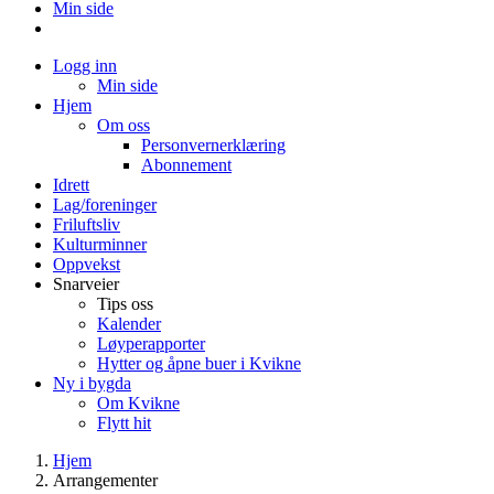
Min side
Logg inn
Min side
Hjem
Om oss
Personvernerklæring
Abonnement
Idrett
Lag/foreninger
Friluftsliv
Kulturminner
Oppvekst
Snarveier
Tips oss
Kalender
Løyperapporter
Hytter og åpne buer i Kvikne
Ny i bygda
Om Kvikne
Flytt hit
Hjem
Arrangementer