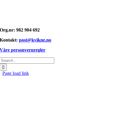
Opphavsrett: © kvikne.no 2026
Org.nr: 982 904 692
Kontakt:
post@kvikne.no
Våre personvernregler
Søk
etter:
Page load link
Gå
til
toppen