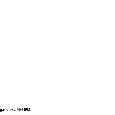
havsrett: © kvikne.no 2026
g.nr: 982 904 692