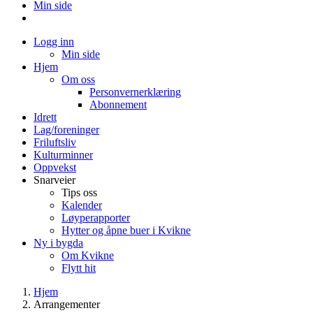
Min side
Logg inn
Min side
Hjem
Om oss
Personvernerklæring
Abonnement
Idrett
Lag/foreninger
Friluftsliv
Kulturminner
Oppvekst
Snarveier
Tips oss
Kalender
Løyperapporter
Hytter og åpne buer i Kvikne
Ny i bygda
Om Kvikne
Flytt hit
Hjem
Arrangementer