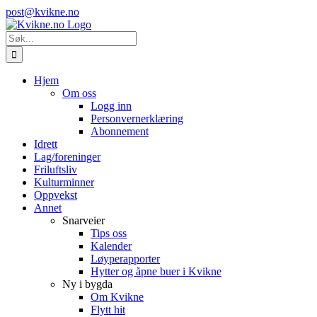
Skip
Instagram
E-
post@kvikne.no
to
post
content
Søk
etter:
Hjem
Om oss
Logg inn
Personvernerklæring
Abonnement
Idrett
Lag/foreninger
Friluftsliv
Kulturminner
Oppvekst
Annet
Snarveier
Tips oss
Kalender
Løyperapporter
Hytter og åpne buer i Kvikne
Ny i bygda
Om Kvikne
Flytt hit