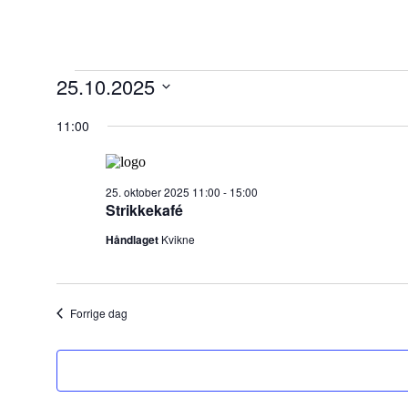
Arrangementer
25.10.2025
den
Velg
25.
dato.
11:00
oktober
2025
25. oktober 2025 11:00
-
15:00
Strikkekafé
Håndlaget
Kvikne
Forrige dag