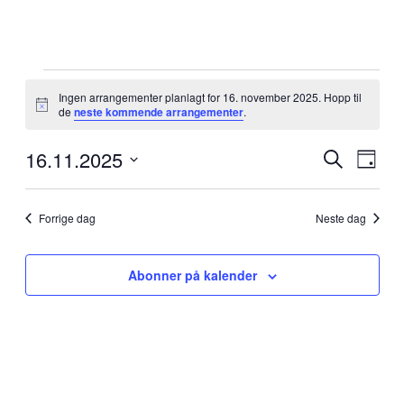
Arrangementer
den
Ingen arrangementer planlagt for 16. november 2025. Hopp til
Merknad
de
neste kommende arrangementer
.
16.
november
16.11.2025
Arrangem
Arra
2025
Søk
Dag
View
Search
Velg
Navig
dato.
and
Forrige dag
Neste dag
Views
Navigati
Abonner på kalender