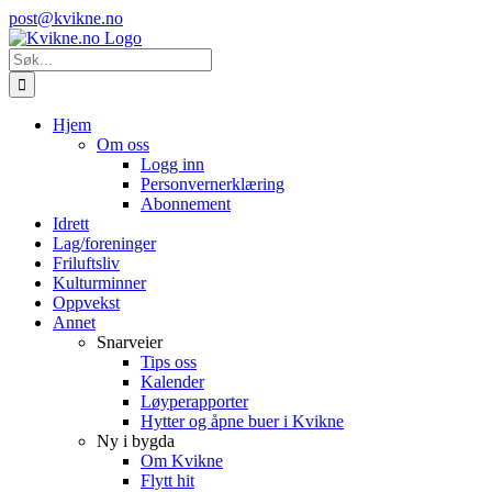
Skip
Instagram
E-
post@kvikne.no
to
post
content
Søk
etter:
Hjem
Om oss
Logg inn
Personvernerklæring
Abonnement
Idrett
Lag/foreninger
Friluftsliv
Kulturminner
Oppvekst
Annet
Snarveier
Tips oss
Kalender
Løyperapporter
Hytter og åpne buer i Kvikne
Ny i bygda
Om Kvikne
Flytt hit