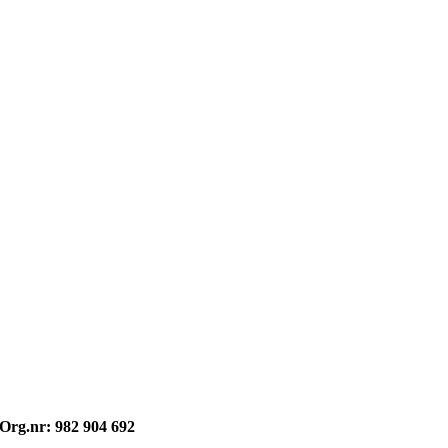
Opphavsrett: © kvikne.no 2026
Org.nr: 982 904 692