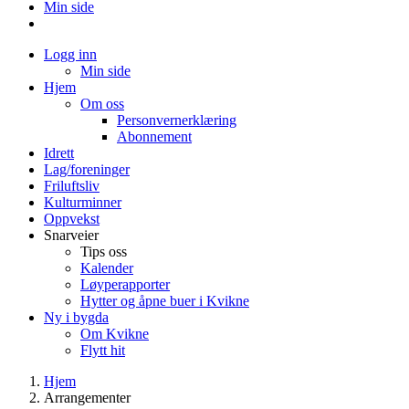
Min side
Logg inn
Min side
Hjem
Om oss
Personvernerklæring
Abonnement
Idrett
Lag/foreninger
Friluftsliv
Kulturminner
Oppvekst
Snarveier
Tips oss
Kalender
Løyperapporter
Hytter og åpne buer i Kvikne
Ny i bygda
Om Kvikne
Flytt hit
Hjem
Arrangementer