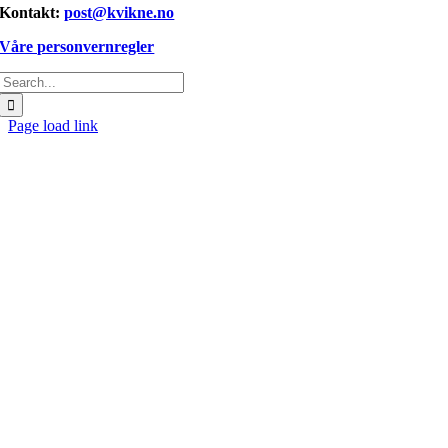
Kontakt:
post@kvikne.no
Våre personvernregler
Søk
etter:
Page load link
Gå
til
toppen