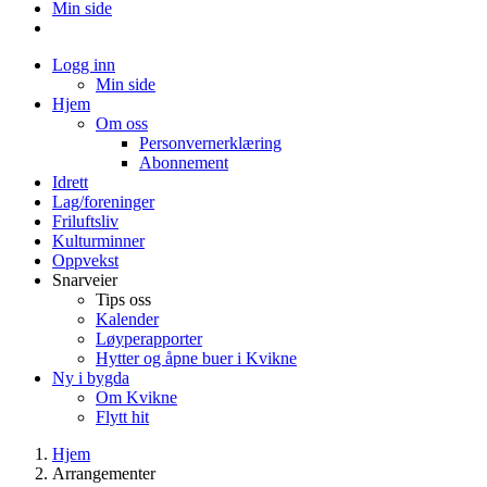
Min side
Logg inn
Min side
Hjem
Om oss
Personvernerklæring
Abonnement
Idrett
Lag/foreninger
Friluftsliv
Kulturminner
Oppvekst
Snarveier
Tips oss
Kalender
Løyperapporter
Hytter og åpne buer i Kvikne
Ny i bygda
Om Kvikne
Flytt hit
Hjem
Arrangementer