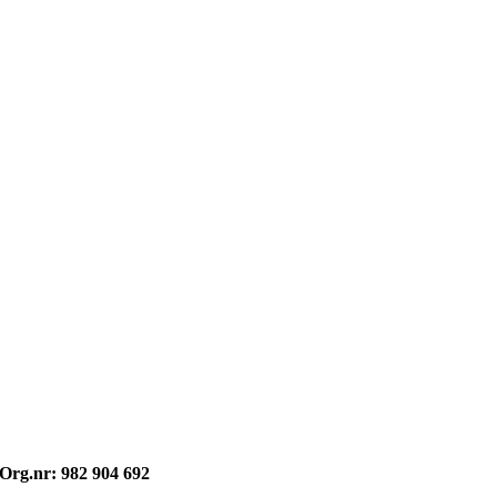
Opphavsrett: © kvikne.no 2026
Org.nr: 982 904 692