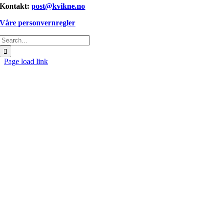
Kontakt:
post@kvikne.no
Våre personvernregler
Søk
etter:
Page load link
Gå
til
toppen