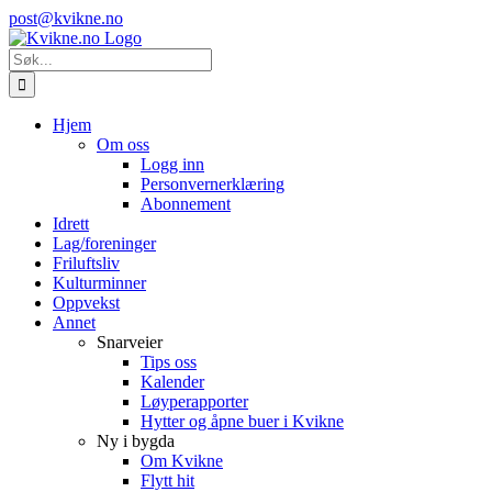
Skip
Instagram
E-
post@kvikne.no
to
post
content
Søk
etter:
Hjem
Om oss
Logg inn
Personvernerklæring
Abonnement
Idrett
Lag/foreninger
Friluftsliv
Kulturminner
Oppvekst
Annet
Snarveier
Tips oss
Kalender
Løyperapporter
Hytter og åpne buer i Kvikne
Ny i bygda
Om Kvikne
Flytt hit