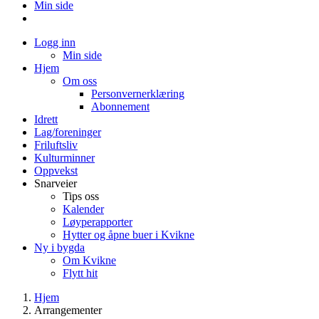
Min side
Logg inn
Min side
Hjem
Om oss
Personvernerklæring
Abonnement
Idrett
Lag/foreninger
Friluftsliv
Kulturminner
Oppvekst
Snarveier
Tips oss
Kalender
Løyperapporter
Hytter og åpne buer i Kvikne
Ny i bygda
Om Kvikne
Flytt hit
Hjem
Arrangementer