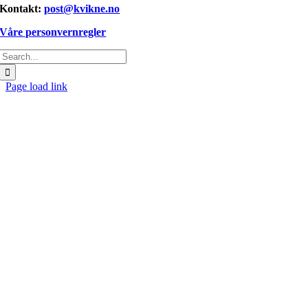
Kontakt:
post@kvikne.no
Våre personvernregler
Søk
etter:
Page load link
Gå
til
toppen