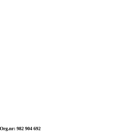
Opphavsrett: © kvikne.no 2026
Org.nr: 982 904 692