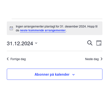
Arrangementer
den
Ingen arrangementer planlagt for 31. desember 2024. Hopp til
Merknad
de
neste kommende arrangementer
.
31.
desember
31.12.2024
Arrangem
Arra
2024
Søk
Dag
View
Search
Velg
Navig
dato.
and
Forrige dag
Neste dag
Views
Navigati
Abonner på kalender