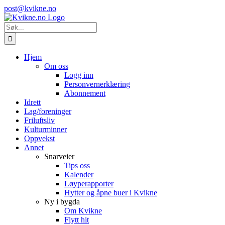
Skip
Instagram
E-
post@kvikne.no
to
post
content
Søk
etter:
Hjem
Om oss
Logg inn
Personvernerklæring
Abonnement
Idrett
Lag/foreninger
Friluftsliv
Kulturminner
Oppvekst
Annet
Snarveier
Tips oss
Kalender
Løyperapporter
Hytter og åpne buer i Kvikne
Ny i bygda
Om Kvikne
Flytt hit