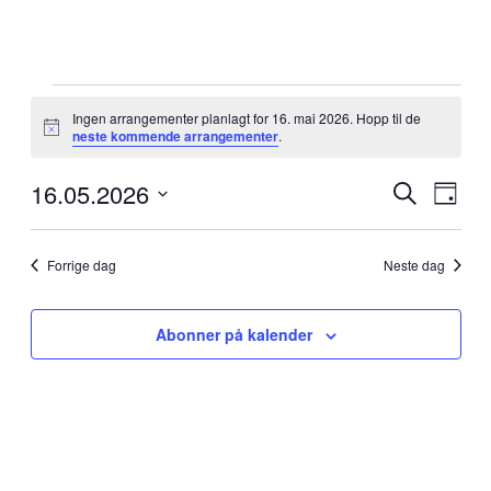
Arrangementer
den
Ingen arrangementer planlagt for 16. mai 2026. Hopp til de
Merknad
neste kommende arrangementer
.
16.
mai
16.05.2026
Arrangem
Arra
2026
Søk
Dag
View
Search
Velg
Navig
dato.
and
Forrige dag
Neste dag
Views
Navigati
Abonner på kalender