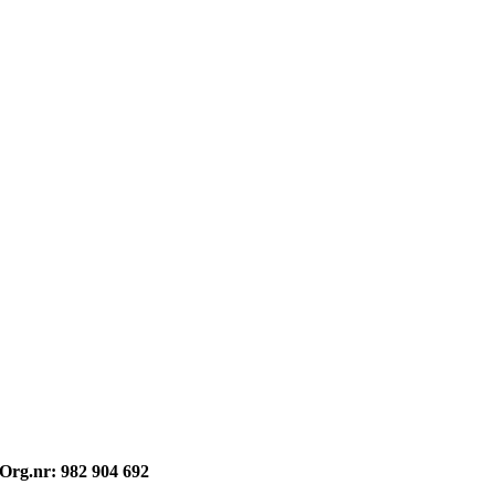
Opphavsrett: © kvikne.no 2026
Org.nr: 982 904 692