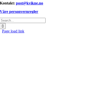
Kontakt:
post@kvikne.no
Våre personvernregler
Søk
etter:
Page load link
Gå
til
toppen