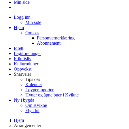
Min side
Logg inn
Min side
Hjem
Om oss
Personvernerklæring
Abonnement
Idrett
Lag/foreninger
Friluftsliv
Kulturminner
Oppvekst
Snarveier
Tips oss
Kalender
Løyperapporter
Hytter og åpne buer i Kvikne
Ny i bygda
Om Kvikne
Flytt hit
Hjem
Arrangementer