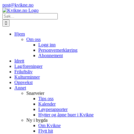
Skip
Instagram
E-
post@kvikne.no
to
post
content
Søk
etter:
Hjem
Om oss
Logg inn
Personvernerklæring
Abonnement
Idrett
Lag/foreninger
Friluftsliv
Kulturminner
Oppvekst
Annet
Snarveier
Tips oss
Kalender
Løyperapporter
Hytter og åpne buer i Kvikne
Ny i bygda
Om Kvikne
Flytt hit