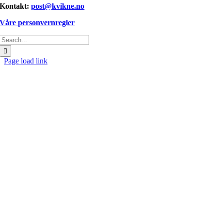
Kontakt:
post@kvikne.no
Våre personvernregler
Søk
etter:
Page load link
Gå
til
toppen