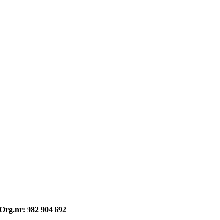
Opphavsrett: © kvikne.no 2026
Org.nr: 982 904 692