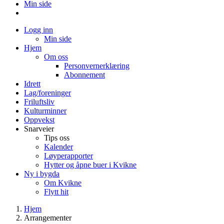
Min side
Logg inn
Min side
Hjem
Om oss
Personvernerklæring
Abonnement
Idrett
Lag/foreninger
Friluftsliv
Kulturminner
Oppvekst
Snarveier
Tips oss
Kalender
Løyperapporter
Hytter og åpne buer i Kvikne
Ny i bygda
Om Kvikne
Flytt hit
Hjem
Arrangementer