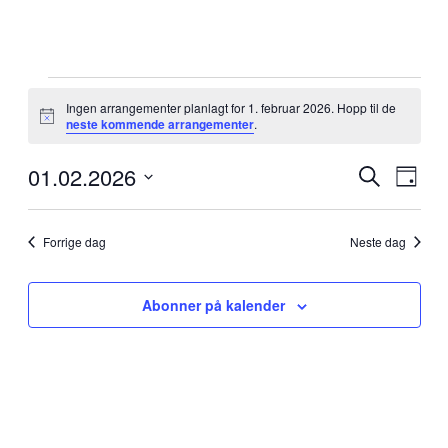
Arrangementer
den
Ingen arrangementer planlagt for 1. februar 2026. Hopp til de
Merknad
neste kommende arrangementer
.
1.
februar
01.02.2026
Arrangem
Arra
2026
Søk
Dag
View
Search
Velg
Navig
dato.
and
Forrige dag
Neste dag
Views
Navigati
Abonner på kalender