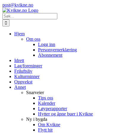
Skip
Instagram
E-
post@kvikne.no
to
post
content
Søk
etter:
Hjem
Om oss
Logg inn
Personvernerklæring
Abonnement
Idrett
Lag/foreninger
Friluftsliv
Kulturminner
Oppvekst
Annet
Snarveier
Tips oss
Kalender
Løyperapporter
Hytter og åpne buer i Kvikne
Ny i bygda
Om Kvikne
Flytt hit