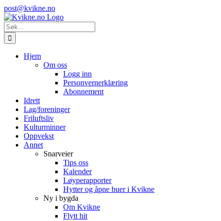
Skip
Instagram
E-
post@kvikne.no
to
post
content
Søk
etter:
Hjem
Om oss
Logg inn
Personvernerklæring
Abonnement
Idrett
Lag/foreninger
Friluftsliv
Kulturminner
Oppvekst
Annet
Snarveier
Tips oss
Kalender
Løyperapporter
Hytter og åpne buer i Kvikne
Ny i bygda
Om Kvikne
Flytt hit