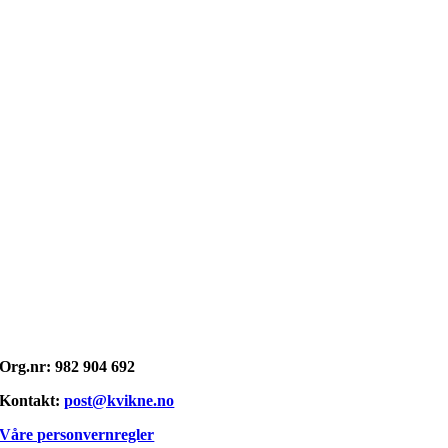
Opphavsrett: © kvikne.no 2026
Org.nr: 982 904 692
Kontakt:
post@kvikne.no
Våre personvernregler