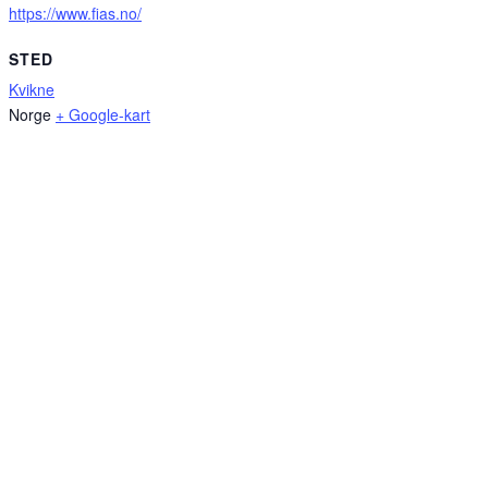
https://www.fias.no/
STED
Kvikne
Norge
+ Google-kart
Sponsorer av kvikne.no