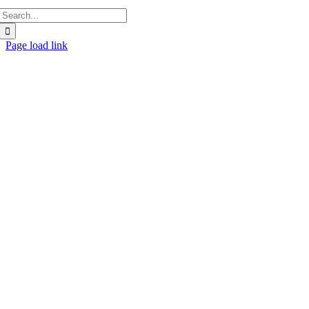
Søk
etter:
Page load link
Gå
til
toppen