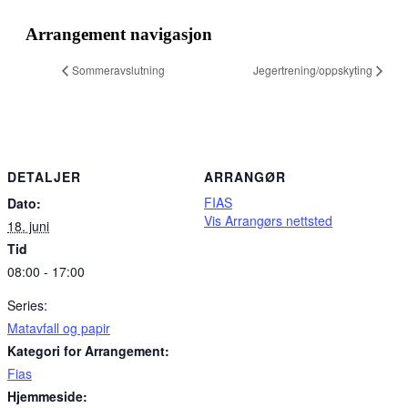
post
Link
Arrangement navigasjon
Sommeravslutning
Jegertrening/oppskyting
DETALJER
ARRANGØR
FIAS
Dato:
Vis Arrangørs nettsted
18. juni
Tid
08:00 - 17:00
Series:
Matavfall og papir
Kategori for Arrangement:
Fias
Hjemmeside: