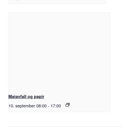
Matavfall og papir
10. september 08:00
-
17:00
Facebook
X
Pinterest
E-
Copy