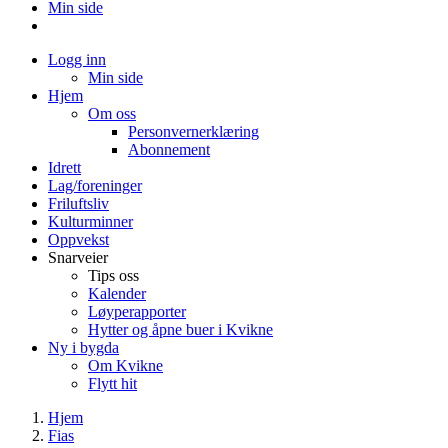
Min side
Logg inn
Min side
Hjem
Om oss
Personvernerklæring
Abonnement
Idrett
Lag/foreninger
Friluftsliv
Kulturminner
Oppvekst
Snarveier
Tips oss
Kalender
Løyperapporter
Hytter og åpne buer i Kvikne
Ny i bygda
Om Kvikne
Flytt hit
Hjem
Fias