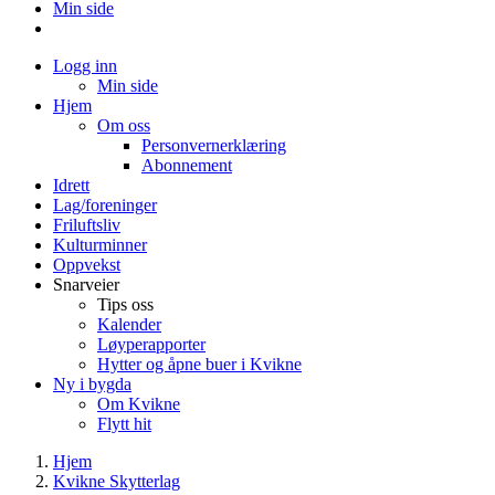
Min side
Logg inn
Min side
Hjem
Om oss
Personvernerklæring
Abonnement
Idrett
Lag/foreninger
Friluftsliv
Kulturminner
Oppvekst
Snarveier
Tips oss
Kalender
Løyperapporter
Hytter og åpne buer i Kvikne
Ny i bygda
Om Kvikne
Flytt hit
Hjem
Kvikne Skytterlag