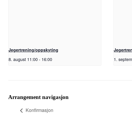
Jegertrening/oppskyting
Jegertre
8. august 11:00
-
16:00
1. septe
Facebook
X
Pinterest
E-
Copy
post
Link
Arrangement navigasjon
Konfirmasjon