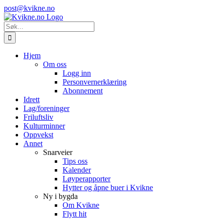
Skip
Instagram
E-
post@kvikne.no
to
post
content
Søk
etter:
Hjem
Om oss
Logg inn
Personvernerklæring
Abonnement
Idrett
Lag/foreninger
Friluftsliv
Kulturminner
Oppvekst
Annet
Snarveier
Tips oss
Kalender
Løyperapporter
Hytter og åpne buer i Kvikne
Ny i bygda
Om Kvikne
Flytt hit