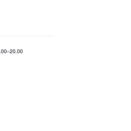
Sponsorer av kvikne.no
8.00–20.00