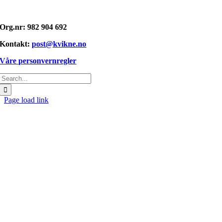
Opphavsrett: © kvikne.no 2026
Org.nr: 982 904 692
Kontakt:
post@kvikne.no
Våre personvernregler
Søk
etter:
Page load link
Gå
til
toppen