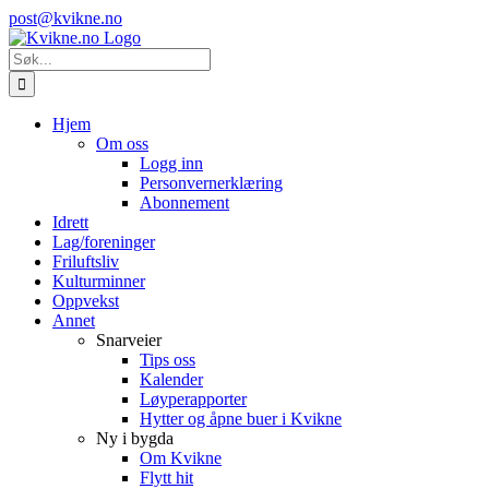
Skip
Instagram
E-
post@kvikne.no
to
post
content
Søk
etter:
Hjem
Om oss
Logg inn
Personvernerklæring
Abonnement
Idrett
Lag/foreninger
Friluftsliv
Kulturminner
Oppvekst
Annet
Snarveier
Tips oss
Kalender
Løyperapporter
Hytter og åpne buer i Kvikne
Ny i bygda
Om Kvikne
Flytt hit