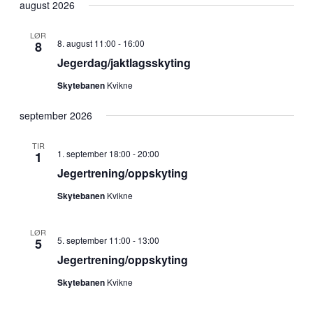
dato.
august 2026
LØR
8. august 11:00
-
16:00
8
Jegerdag/jaktlagsskyting
Skytebanen
Kvikne
september 2026
TIR
1. september 18:00
-
20:00
1
Jegertrening/oppskyting
Skytebanen
Kvikne
LØR
5. september 11:00
-
13:00
5
Jegertrening/oppskyting
Skytebanen
Kvikne