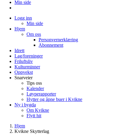
Min side
Logg inn
Min side
Hjem
Om oss
Personvernerklæring
Abonnement
Idrett
Lag/foreninger
Friluftsliv
Kulturminner
Oppvekst
Snarveier
Tips oss
Kalender
Løyperapporter
Hytter og åpne buer i Kvikne
Ny i bygda
Om Kvikne
Flytt hit
Hjem
Kvikne Skytterlag