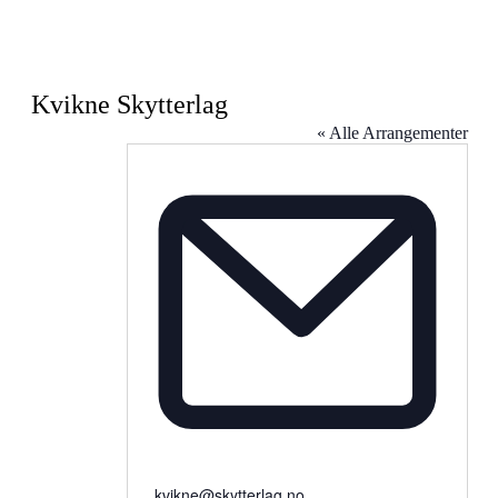
Kvikne Skytterlag
« Alle Arrangementer
Email
kvikne@skytterlag.no