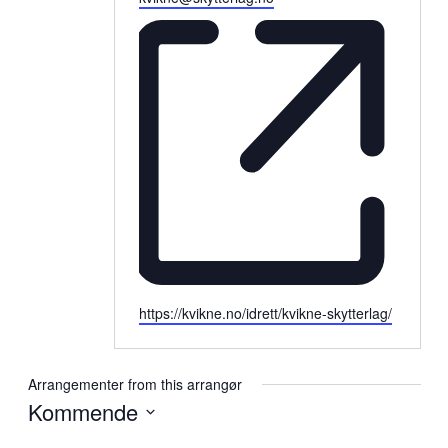
Website
https://kvikne.no/idrett/kvikne-skytterlag/
Arrangementer from this arrangør
Kommende
Velg