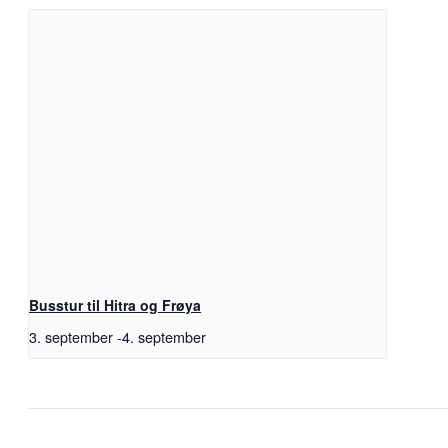
Busstur til Hitra og Frøya
3. september
-
4. september
Facebook
X
Pinterest
E-
Copy
post
Link