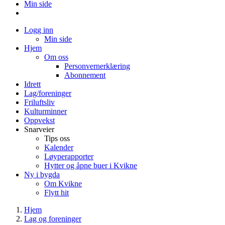
Min side
Logg inn
Min side
Hjem
Om oss
Personvernerklæring
Abonnement
Idrett
Lag/foreninger
Friluftsliv
Kulturminner
Oppvekst
Snarveier
Tips oss
Kalender
Løyperapporter
Hytter og åpne buer i Kvikne
Ny i bygda
Om Kvikne
Flytt hit
Hjem
Lag og foreninger