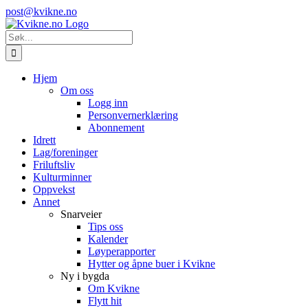
Skip
Instagram
E-
post@kvikne.no
to
post
content
Søk
etter:
Hjem
Om oss
Logg inn
Personvernerklæring
Abonnement
Idrett
Lag/foreninger
Friluftsliv
Kulturminner
Oppvekst
Annet
Snarveier
Tips oss
Kalender
Løyperapporter
Hytter og åpne buer i Kvikne
Ny i bygda
Om Kvikne
Flytt hit