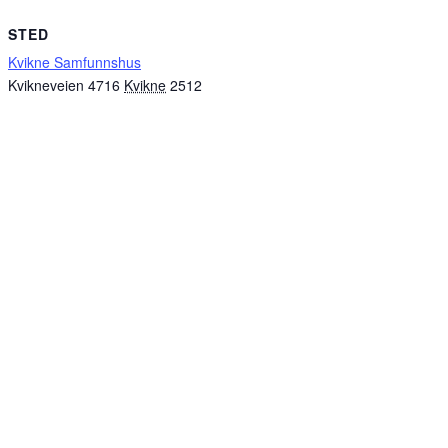
STED
Kvikne Samfunnshus
Kvikneveien 4716
Kvikne
2512
Sponsorer av kvikne.no