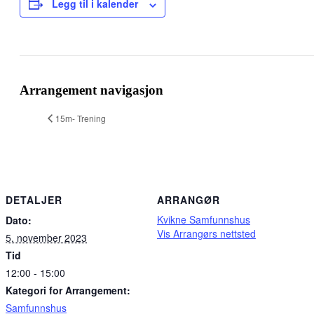
Legg til i kalender
Facebook
X
Pinterest
E-
Copy
post
Link
Arrangement navigasjon
15m- Trening
DETALJER
ARRANGØR
Kvikne Samfunnshus
Dato:
Vis Arrangørs nettsted
5. november 2023
Tid
12:00 - 15:00
Kategori for Arrangement:
Samfunnshus