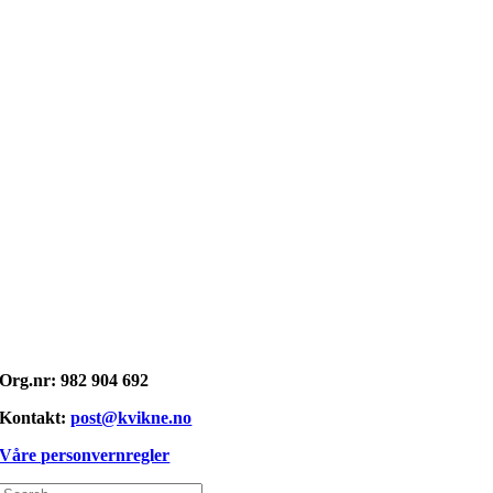
Opphavsrett: © kvikne.no 2026
Org.nr: 982 904 692
Kontakt:
post@kvikne.no
Våre personvernregler
Søk