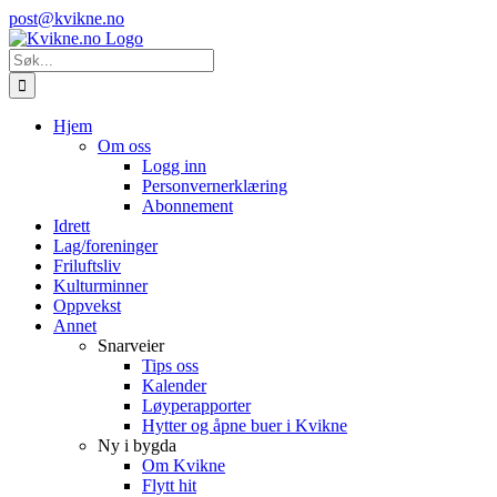
Skip
Instagram
E-
post@kvikne.no
to
post
content
Søk
etter:
Hjem
Om oss
Logg inn
Personvernerklæring
Abonnement
Idrett
Lag/foreninger
Friluftsliv
Kulturminner
Oppvekst
Annet
Snarveier
Tips oss
Kalender
Løyperapporter
Hytter og åpne buer i Kvikne
Ny i bygda
Om Kvikne
Flytt hit