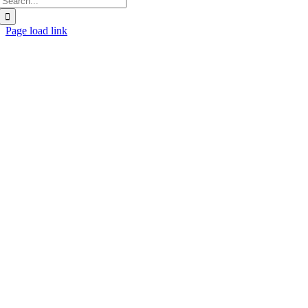
etter:
Page load link
Gå
til
toppen