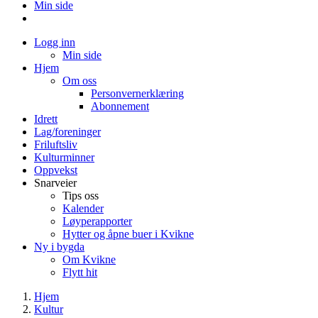
Min side
Logg inn
Min side
Hjem
Om oss
Personvernerklæring
Abonnement
Idrett
Lag/foreninger
Friluftsliv
Kulturminner
Oppvekst
Snarveier
Tips oss
Kalender
Løyperapporter
Hytter og åpne buer i Kvikne
Ny i bygda
Om Kvikne
Flytt hit
Hjem
Kultur