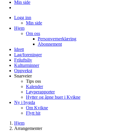
Min side
Logg inn
Min side
Hjem
Om oss
Personvernerklæring
Abonnement
Idrett
Lag/foreninger
Friluftsliv
Kulturminner
Oppvekst
Snarveier
Tips oss
Kalender
Løyperapporter
Hytter og åpne buer i Kvikne
Ny i bygda
Om Kvikne
Flytt hit
Hjem
Arrangementer