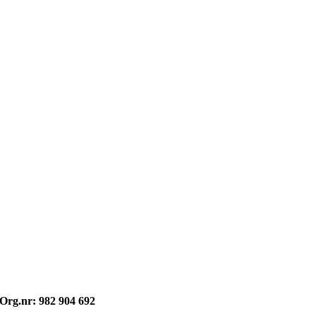
Opphavsrett: © kvikne.no 2026
Org.nr: 982 904 692