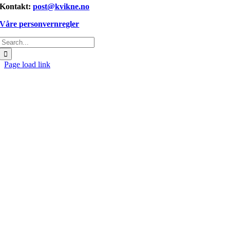
Kontakt:
post@kvikne.no
Våre personvernregler
Søk
etter:
Page load link
Gå
til
toppen