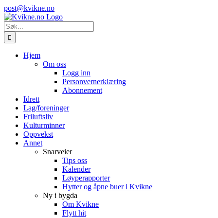
Skip
Instagram
E-
post@kvikne.no
to
post
content
Søk
etter:
Hjem
Om oss
Logg inn
Personvernerklæring
Abonnement
Idrett
Lag/foreninger
Friluftsliv
Kulturminner
Oppvekst
Annet
Snarveier
Tips oss
Kalender
Løyperapporter
Hytter og åpne buer i Kvikne
Ny i bygda
Om Kvikne
Flytt hit