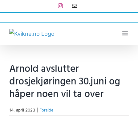
Skip
Instagram
E-
post
to
post@kvikne.no
content
Arnold avslutter
drosjekjøringen 30.juni og
håper noen vil ta over
14. april 2023
|
Forside
View