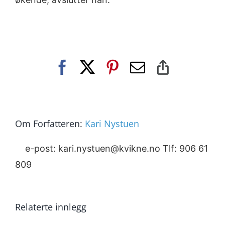
Facebook
X
Pinterest
E-
Copy
post
Link
Om Forfatteren:
Kari Nystuen
e-post: kari.nystuen@kvikne.no Tlf: 906 61
809
Relaterte innlegg