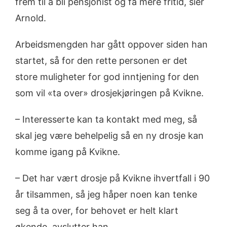
frem til å bli pensjonist og få mere fritid, sier
Arnold.
Arbeidsmengden har gått oppover siden han
startet, så for den rette personen er det
store muligheter for god inntjening for den
som vil «ta over» drosjekjøringen på Kvikne.
– Interesserte kan ta kontakt med meg, så
skal jeg være behelpelig så en ny drosje kan
komme igang på Kvikne.
– Det har vært drosje på Kvikne ihvertfall i 90
år tilsammen, så jeg håper noen kan tenke
seg å ta over, for behovet er helt klart
økende, avslutter han.