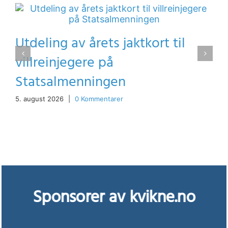
Utdeling av årets jaktkort til
villreinjegere på
Statsalmenningen
5. august 2026
|
0 Kommentarer
Sponsorer av kvikne.no