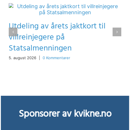
Utdeling av årets jaktkort til
villreinjegere på
Statsalmenningen
5. august 2026
|
0 Kommentarer
Sponsorer av kvikne.no