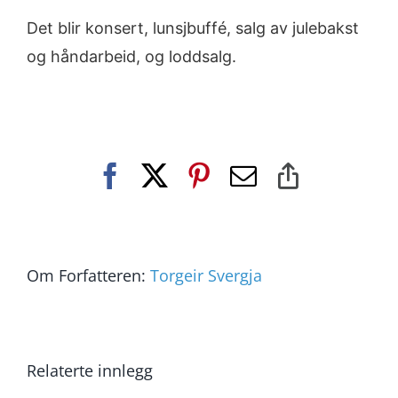
Det blir konsert, lunsjbuffé, salg av julebakst
og håndarbeid, og loddsalg.
Facebook
X
Pinterest
E-
Copy
post
Link
Om Forfatteren:
Torgeir Svergja
Relaterte innlegg