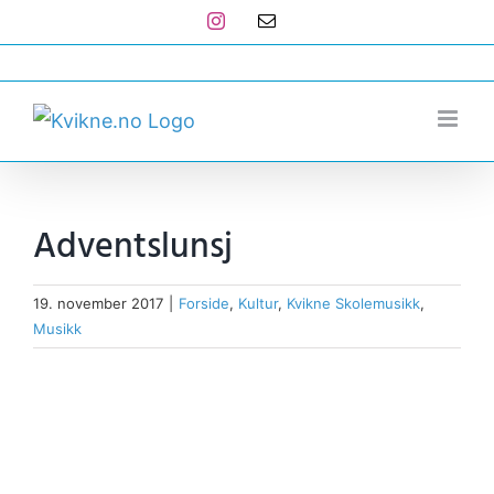
Skip
Instagram
E-
post
to
post@kvikne.no
content
Adventslunsj
19. november 2017
|
Forside
,
Kultur
,
Kvikne Skolemusikk
,
Musikk
View
Larger
Image