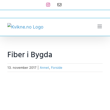
Skip
Instagram
E-
post
to
post@kvikne.no
content
Fiber i Bygda
13. november 2017
|
Annet
,
Forside
View
Larger
Image