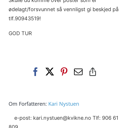
Skulle du komme over poster som er
ødelagt/forsvunnet så vennligst gi beskjed på
tlf.90943519!
GOD TUR
Facebook
X
Pinterest
E-
Copy
post
Link
Om Forfatteren:
Kari Nystuen
e-post: kari.nystuen@kvikne.no Tlf: 906 61
809