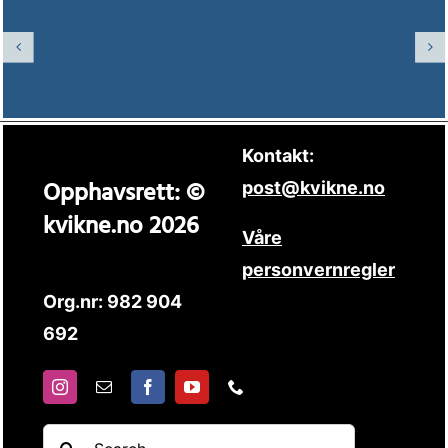
Kontakt:
Opphavsrett: ©
post@kvikne.no
kvikne.no 2026
Våre
personvernregler
Org.nr: 982 904
692
Søk