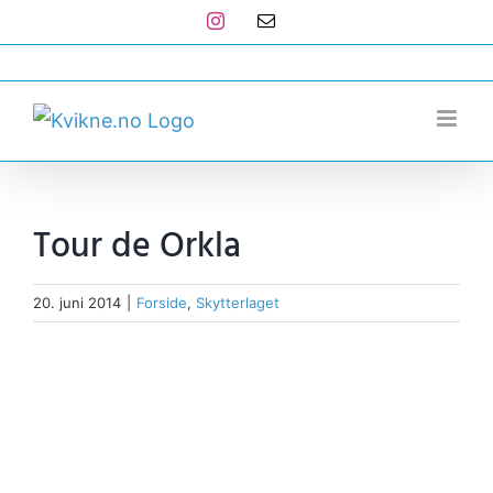
Skip
Instagram
E-
post
to
post@kvikne.no
content
Tour de Orkla
20. juni 2014
|
Forside
,
Skytterlaget
View
Larger
Image