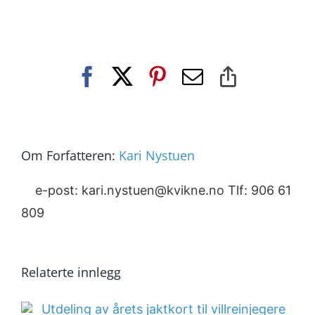
Facebook
X
Pinterest
E-
Copy
post
Link
Om Forfatteren:
Kari Nystuen
e-post: kari.nystuen@kvikne.no Tlf: 906 61
809
Relaterte innlegg