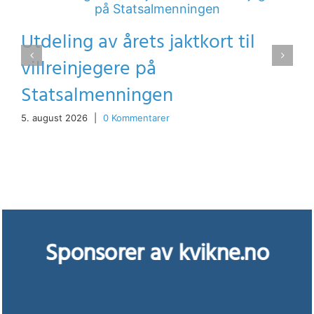
Utdeling av årets jaktkort til
villreinjegere på
Statsalmenningen
5. august 2026
|
0 Kommentarer
Sponsorer av kvikne.no