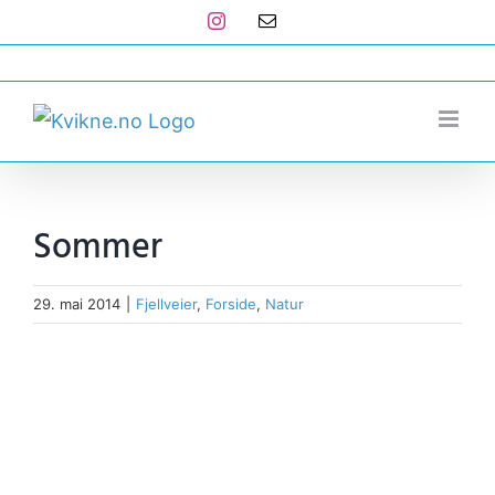
Skip
Instagram
E-
post
to
post@kvikne.no
content
Sommer
29. mai 2014
|
Fjellveier
,
Forside
,
Natur
View
Larger
Image