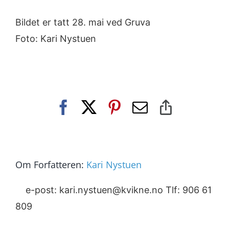
Bildet er tatt 28. mai ved Gruva
Foto: Kari Nystuen
Facebook
X
Pinterest
E-
Copy
post
Link
Om Forfatteren:
Kari Nystuen
e-post: kari.nystuen@kvikne.no Tlf: 906 61
809