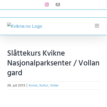
Skip
Instagram
E-
post
to
post@kvikne.no
content
Slåttekurs Kvikne
Nasjonalparksenter / Vollan
gard
26. juli 2013
|
Annet
,
Kultur
,
Vollan
View