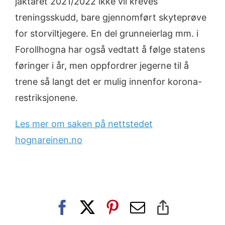
jaktåret 2021/2022 ikke vil kreves
treningsskudd, bare gjennomført skyteprøve
for storviltjegere. En del grunneierlag mm. i
Forollhogna har også vedtatt å følge statens
føringer i år, men oppfordrer jegerne til å
trene så langt det er mulig innenfor korona-
restriksjonene.
Les mer om saken på nettstedet
hognareinen.no
Facebook
X
Pinterest
E-
Copy
post
Link