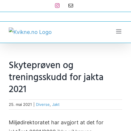
Skip
Instagram
E-
post
to
post@kvikne.no
content
Skyteprøven og
treningsskudd for jakta
2021
25. mai 2021
|
Diverse
,
Jakt
Miljødirektoratet har avgjort at det for