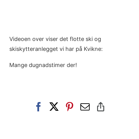
Videoen over viser det flotte ski og
skiskytteranlegget vi har på Kvikne:
Mange dugnadstimer der!
Facebook
X
Pinterest
E-
Copy
post
Link