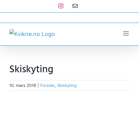
Skip
Instagram
E-
post
to
post@kvikne.no
content
Skiskyting
10. mars 2018
|
Forside
,
Skiskyting