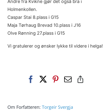
Andre fra Kvikne gjør det også bra i
Holmenkollen.
Caspar Stai 8.plass i G15
Maja Tørhaug Brevad 10.plass i J16
Olve Rønning 27.plass i G15
Vi gratulerer og ønsker lykke til videre i helga!
Facebook
X
Pinterest
E-
Copy
post
Link
Om Forfatteren:
Torgeir Svergja