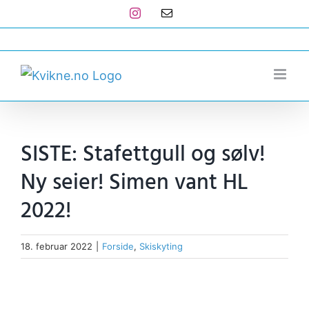
Skip
Instagram
E-
post
to
post@kvikne.no
content
SISTE: Stafettgull og sølv!
Ny seier! Simen vant HL
2022!
18. februar 2022
|
Forside
,
Skiskyting
View