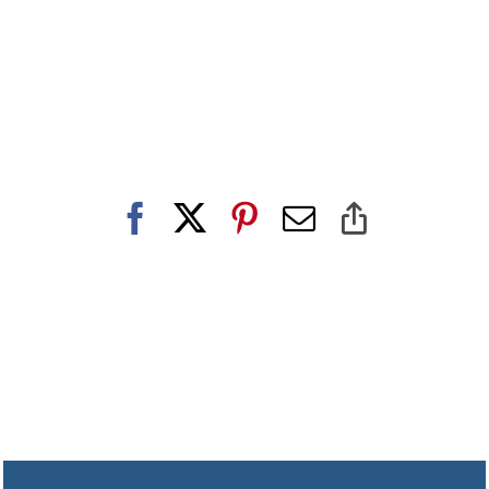
Facebook
X
Pinterest
E-
Copy
post
Link