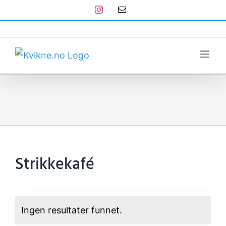
Skip
Instagram
E-
post
to
post@kvikne.no
content
Strikkekafé
Arrangementer
Ingen resultater funnet.
Merknad