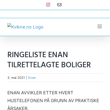
Skip
Instagram
E-
post
to
post@kvikne.no
content
RINGELISTE ENAN
TILRETTELAGTE BOLIGER
3. mai 2021
|
Enan
ENAN AVVIKLER ETTER HVERT
HUSTELEFONEN PÅ GRUNN AV PRAKTISKE
ÅRSAKER.