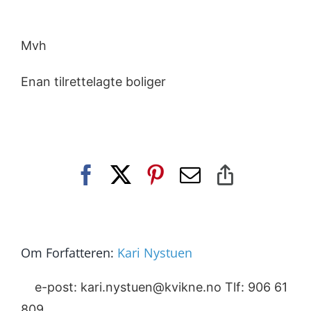
Mvh
Enan tilrettelagte boliger
Facebook
X
Pinterest
E-
Copy
post
Link
Om Forfatteren:
Kari Nystuen
e-post: kari.nystuen@kvikne.no Tlf: 906 61
809