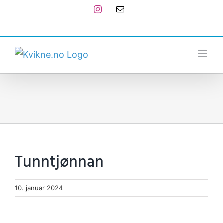
Skip
Instagram
E-
post
to
post@kvikne.no
content
Tunntjønnan
10. januar 2024
View