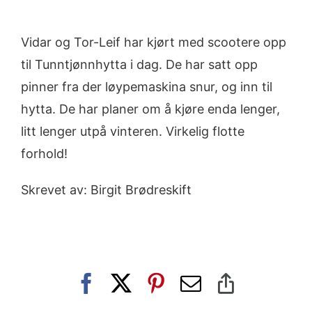
Vidar og Tor-Leif har kjørt med scootere opp
til Tunntjønnhytta i dag. De har satt opp
pinner fra der løypemaskina snur, og inn til
hytta. De har planer om å kjøre enda lenger,
litt lenger utpå vinteren. Virkelig flotte
forhold!
Skrevet av: Birgit Brødreskift
Facebook
X
Pinterest
E-
Copy
post
Link