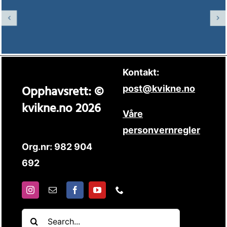
Kontakt:
Opphavsrett: ©
post@kvikne.no
kvikne.no 2026
Våre
personvernregler
Org.nr: 982 904
692
Søk