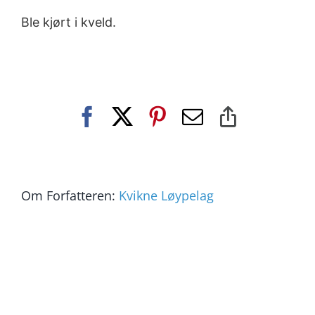
Ble kjørt i kveld.
Facebook
X
Pinterest
E-
Copy
post
Link
Om Forfatteren:
Kvikne Løypelag