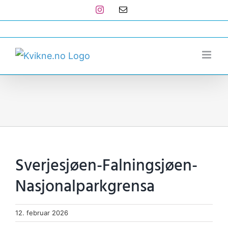
Skip
Instagram
E-
post
to
post@kvikne.no
content
Sverjesjøen-Falningsjøen-
Nasjonalparkgrensa
12. februar 2026