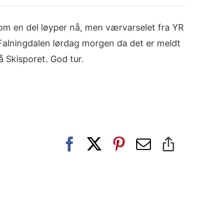
jennom en del løyper nå, men værvarselet fra YR
 Falningdalen lørdag morgen da det er meldt
å Skisporet. God tur.
Facebook
X
Pinterest
E-
Copy
post
Link