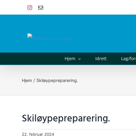
Skip
Instagram
E-
post
to
content
Hjem
Idrett
Lag/fo
Hjem
Skiløypepreparering.
Skiløypepreparering.
22. februar 2024