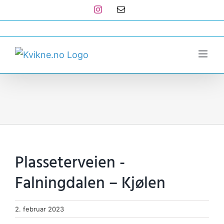
Skip
Instagram
E-
post
to
post@kvikne.no
content
Plasseterveien -
Falningdalen – Kjølen
2. februar 2023