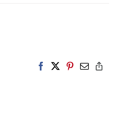
Facebook
X
Pinterest
E-
Copy
post
Link