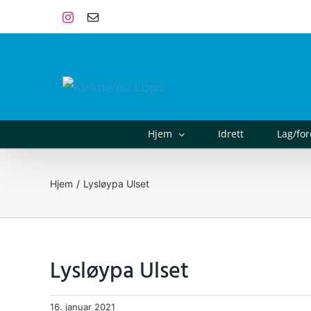
Skip
Instagram
E-
post
to
content
Hjem
Idrett
Lag/fo
Hjem
Lysløypa Ulset
Lysløypa Ulset
16. januar 2021