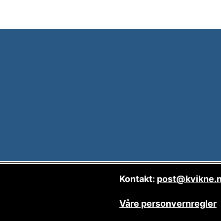
Kontakt:
post@kvikne.
Våre personvernregler