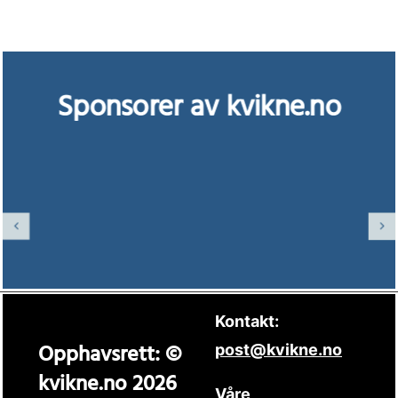
Sponsorer av kvikne.no
Kontakt:
Opphavsrett: ©
post@kvikne.no
kvikne.no 2026
Våre