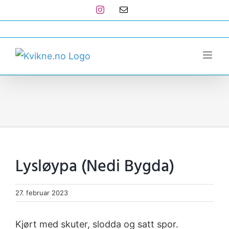
Skip
Instagram
E-
post
to
post@kvikne.no
content
Lysløypa (Nedi Bygda)
27. februar 2023
Kjørt med skuter, slodda og satt spor.