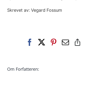
Skrevet av: Vegard Fossum
Facebook
X
Pinterest
E-
Copy
post
Link
Om Forfatteren: