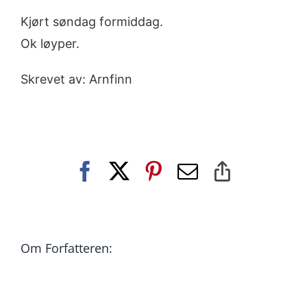
Kjørt søndag formiddag.
Ok løyper.
Skrevet av: Arnfinn
Facebook
X
Pinterest
E-
Copy
post
Link
Om Forfatteren: