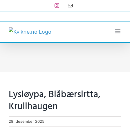
Skip
Instagram
E-
post
to
post@kvikne.no
content
Lysløypa, Blåbærslrtta,
Krullhaugen
28. desember 2025