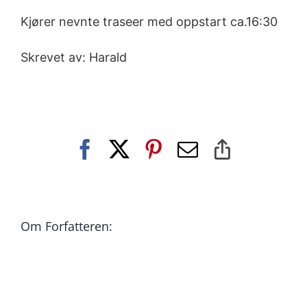
Kjører nevnte traseer med oppstart ca.16:30
Skrevet av: Harald
Facebook
X
Pinterest
E-
Copy
post
Link
Om Forfatteren: