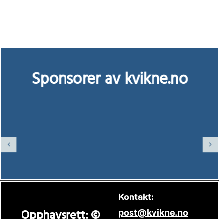
Sponsorer av kvikne.no
Kontakt:
Opphavsrett: ©
post@kvikne.no