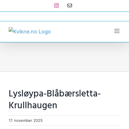
Skip
Instagram
E-
post
to
post@kvikne.no
content
Lysløypa-Blåbærsletta-
Krullhaugen
17. november 2025