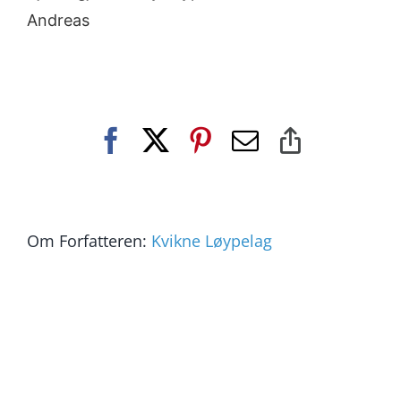
Andreas
Facebook
X
Pinterest
E-
Copy
post
Link
Om Forfatteren:
Kvikne Løypelag