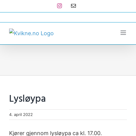
Skip
Instagram
E-
post
to
post@kvikne.no
content
Lysløypa
4. april 2022
Kjører gjennom lysløypa ca kl. 17.00.