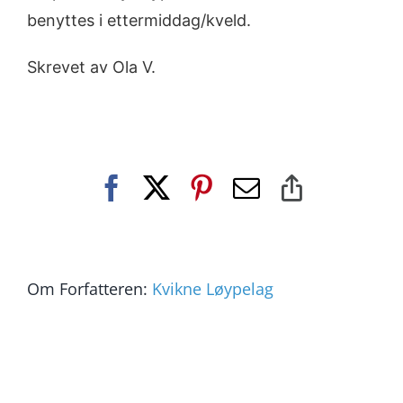
benyttes i ettermiddag/kveld.
Skrevet av Ola V.
Facebook
X
Pinterest
E-
Copy
post
Link
Om Forfatteren:
Kvikne Løypelag