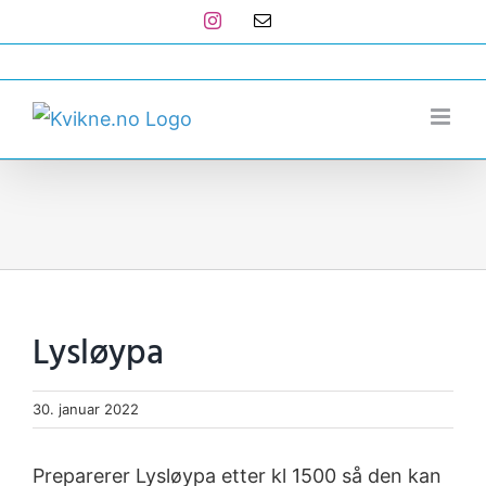
Skip
Instagram
E-
post
to
post@kvikne.no
content
Lysløypa
30. januar 2022
Preparerer Lysløypa etter kl 1500 så den kan