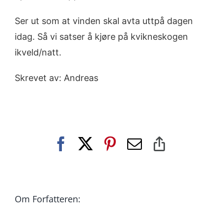
Ser ut som at vinden skal avta uttpå dagen
idag. Så vi satser å kjøre på kvikneskogen
ikveld/natt.
Skrevet av: Andreas
Facebook
X
Pinterest
E-
Copy
post
Link
Om Forfatteren: