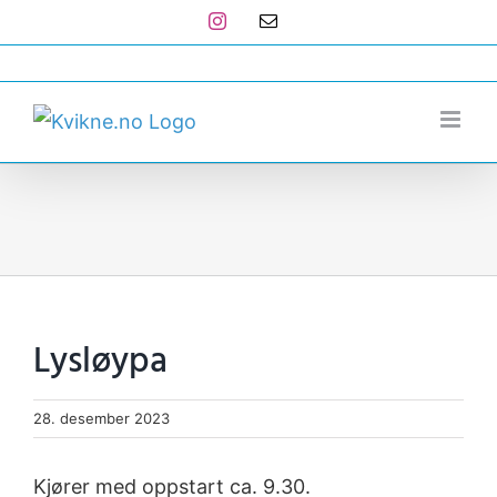
Skip
Instagram
E-
post
to
post@kvikne.no
content
Lysløypa
28. desember 2023
Kjører med oppstart ca. 9.30.