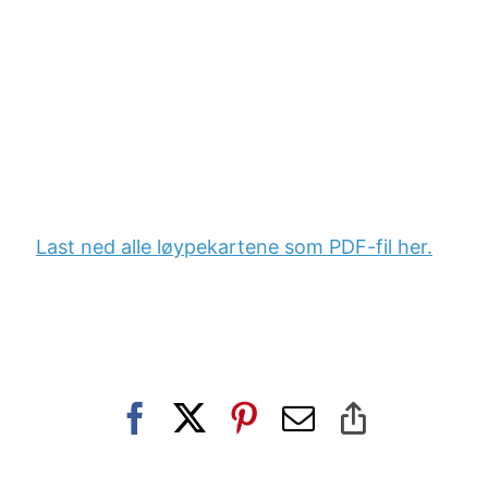
Last ned alle løypekartene som PDF-fil her.
Facebook
X
Pinterest
E-
Copy
post
Link