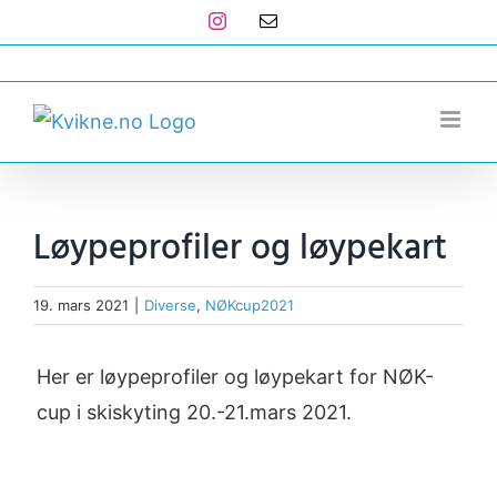
Skip
Instagram
E-
post
to
post@kvikne.no
content
Løypeprofiler og løypekart
19. mars 2021
|
Diverse
,
NØKcup2021
Her er løypeprofiler og løypekart for NØK-
cup i skiskyting 20.-21.mars 2021.