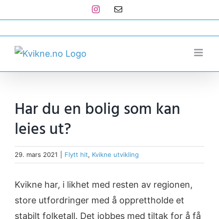
Skip
Instagram
E-
post
to
post@kvikne.no
content
Har du en bolig som kan
leies ut?
29. mars 2021
|
Flytt hit
,
Kvikne utvikling
Kvikne har, i likhet med resten av regionen,
store utfordringer med å opprettholde et
stabilt folketall. Det jobbes med tiltak for å få