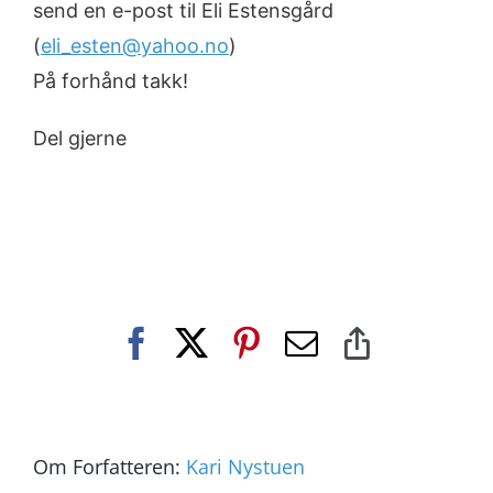
send en e-post til Eli Estensgård
(
eli_esten@yahoo.no
)
På forhånd takk!
Del gjerne
Facebook
X
Pinterest
E-
Copy
post
Link
Om Forfatteren:
Kari Nystuen