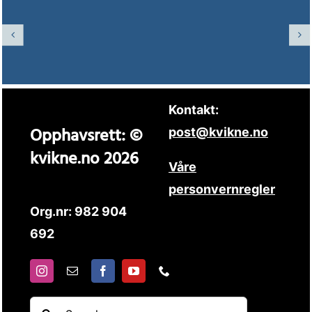
Kontakt:
Opphavsrett: ©
post@kvikne.no
kvikne.no 2026
Våre
personvernregler
Org.nr: 982 904
692
Søk