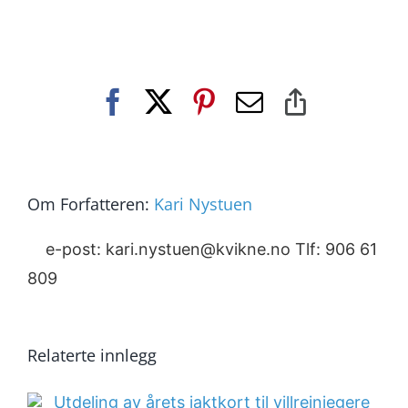
Facebook
X
Pinterest
E-
Copy
post
Link
Om Forfatteren:
Kari Nystuen
e-post: kari.nystuen@kvikne.no Tlf: 906 61
809
Relaterte innlegg