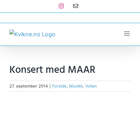
Skip
Instagram
E-
post
to
post@kvikne.no
content
Konsert med MAAR
27. september 2014
|
Forside
,
Musikk
,
Vollan
View
Larger
Image