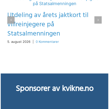
Utdeling av årets jaktkort til
villreinjegere på
Statsalmenningen
5. august 2026
|
0 Kommentarer
Sponsorer av kvikne.no